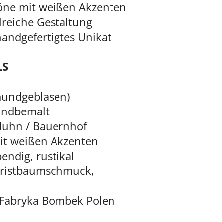
öne mit weißen Akzenten
ilreiche Gestaltung
 handgefertigtes Unikat
LS
(mundgeblasen)
handbemalt
 Huhn / Bauernhof
mit weißen Akzenten
ebendig, rustikal
hristbaumschmuck,
C Fabryka Bombek Polen