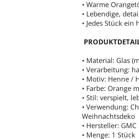
• Warme Oranget
• Lebendige, deta
• Jedes Stück ein
PRODUKTDETAI
• Material: Glas 
• Verarbeitung: 
• Motiv: Henne /
• Farbe: Orange 
• Stil: verspielt, l
• Verwendung: C
Weihnachtsdeko
• Hersteller: GM
• Menge: 1 Stück