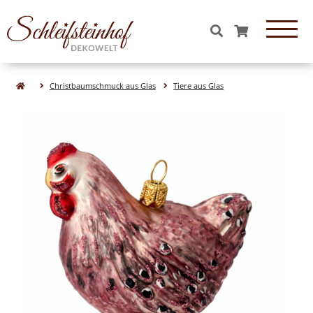
OBJEKTE & FIGUREN
Christbaumschmuck aus Glas
Tiere aus Glas
Essen & Süßigkeiten aus Glas
Tiere aus Glas
Katzen
Hunde
Hasen
Vögel
Pferde
Kühe
Schweine