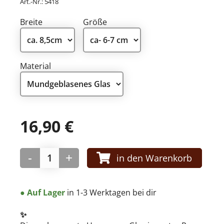
Art.-Nr.:
5418
Breite
Größe
WEIHNACHTEN
Traditionell
Material
Weihnachtsmänner
Premium Qualität
Gold und Silber
Kinderwelt
Mini Formen und Figuren
16,90
€
Herzen
-
+
in den Warenkorb
● Auf Lager
in 1-3 Werktagen bei dir
MANUFAKTUREN
✨