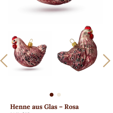
Schafe
Hühner
Frösche
Eichhörnchen
Affen
Fische & Meerestiere
Formen aus Glas
Figuren aus Glas
Natur& Wald aus Glas
Obst aus Glas
Gemüse aus Glas
Henne aus Glas – Rosa