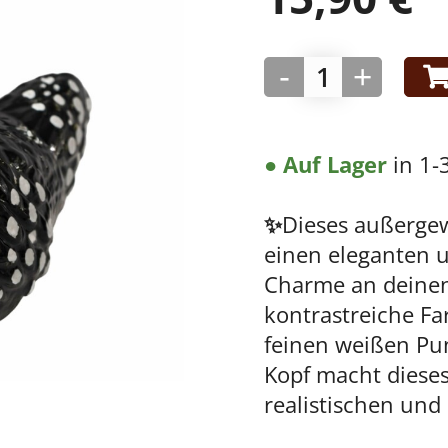
-
+
● Auf Lager
in 1-
✨
Dieses außergew
einen eleganten u
Charme an deine
kontrastreiche F
feinen weißen P
Kopf macht diese
realistischen und 