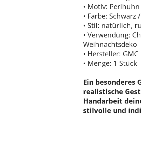
• Motiv: Perlhuh
• Farbe: Schwarz /
• Stil: natürlich, r
• Verwendung: C
Weihnachtsdeko
• Hersteller: GM
• Menge: 1 Stück
Ein besonderes 
realistische Ges
Handarbeit dei
stilvolle und ind