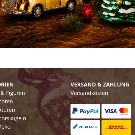
RIEN
VERSAND & ZAHLUNG
 & Figuren
Versandkosten
chten
kturen
htskugeln
Deko