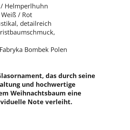
n / Helmperlhuhn
 Weiß / Rot
ustikal, detailreich
hristbaumschmuck,
C Fabryka Bombek Polen
Glasornament, das durch seine
taltung und hochwertige
nem Weihnachtsbaum eine
ividuelle Note verleiht.