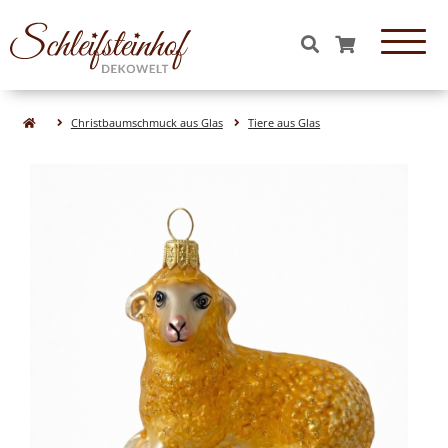
OBJEKTE & FIGUREN
Christbaumschmuck aus Glas
Tiere aus Glas
Essen & Süßigkeiten aus Glas
Tiere aus Glas
Katzen
Hunde
Hasen
Vögel
Pferde
Kühe
Schweine