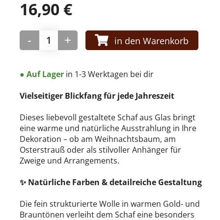
16,90
€
WEIHNACHTEN
-
+
in den Warenkorb
Traditionell
Weihnachtsmänner
Premium Qualität
● Auf Lager
in 1-3 Werktagen bei dir
Gold und Silber
Kinderwelt
Vielseitiger Blickfang für jede Jahreszeit
Mini Formen und Figuren
Dieses liebevoll gestaltete Schaf aus Glas bringt
Herzen
eine warme und natürliche Ausstrahlung in Ihre
Dekoration – ob am Weihnachtsbaum, am
Osterstrauß oder als stilvoller Anhänger für
Zweige und Arrangements.
✨ Natürliche Farben & detailreiche Gestaltung
MANUFAKTUREN
Die fein strukturierte Wolle in warmen Gold- und
Huras Family
Brauntönen verleiht dem Schaf eine besonders