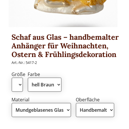
Schafe
Hühner
Frösche
Schaf aus Glas – handbemalter
Eichhörnchen
Anhänger für Weihnachten,
Affen
Ostern & Frühlingsdekoration
Fische & Meerestiere
Art.-Nr.:
5417-2
Formen aus Glas
Größe
Farbe
Figuren aus Glas
Natur& Wald aus Glas
Obst aus Glas
Material
Oberfläche
Gemüse aus Glas