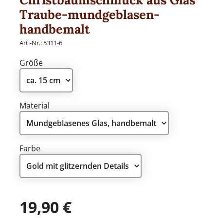
Traube-mundgeblasen-
handbemalt
Art.-Nr.:
5311-6
WEIHNACHTSKUGELN
Größe
Weihnachtskugel modern aus Glas
Material
PAPIER-DEKO
Farbe
Only Natural
19,90
€