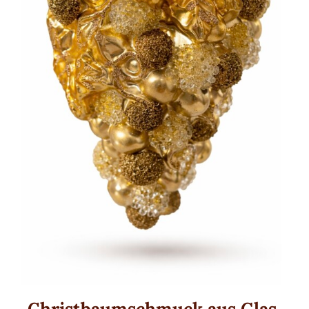
Traditionell
Weihnachtsmänner
Premium Qualität
Gold und Silber
Kinderwelt
Mini Formen und Figuren
Herzen
MANUFAKTUREN
Huras Family
Christbaumschmuck aus Glas