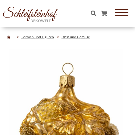
OBJEKTE & FIGUREN
Formen und Figuren
Obst und Gemüse
Essen & Süßigkeiten aus Glas
Tiere aus Glas
Formen aus Glas
Figuren aus Glas
Natur& Wald aus Glas
Obst aus Glas
Gemüse aus Glas
WEIHNACHTEN