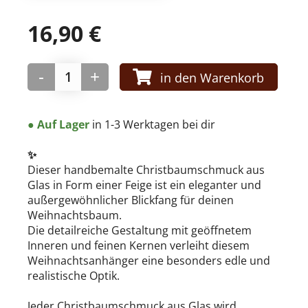
16,90
€
WEIHNACHTSKUGELN
Weihnachtskugel modern aus Glas
-
+
in den Warenkorb
● Auf Lager
in 1-3 Werktagen bei dir
PAPIER-DEKO
✨
Dieser handbemalte Christbaumschmuck aus
Only Natural
Glas in Form einer Feige ist ein eleganter und
außergewöhnlicher Blickfang für deinen
Weihnachtsbaum.
Die detailreiche Gestaltung mit geöffnetem
Inneren und feinen Kernen verleiht diesem
Weihnachtsanhänger eine besonders edle und
realistische Optik.
Jeder Christbaumschmuck aus Glas wird