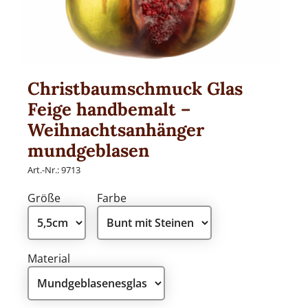
Traditionell
Weihnachtsmänner
Premium Qualität
Gold und Silber
Christbaumschmuck Glas
Kinderwelt
Feige handbemalt –
Mini Formen und Figuren
Weihnachtsanhänger
Herzen
mundgeblasen
Art.-Nr.:
9713
Größe
Farbe
MANUFAKTUREN
Huras Family
Material