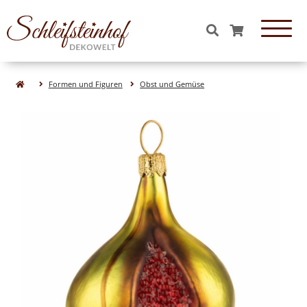
OBJEKTE & FIGUREN
Formen und Figuren
Obst und Gemüse
Essen & Süßigkeiten aus Glas
Tiere aus Glas
Formen aus Glas
Figuren aus Glas
Natur& Wald aus Glas
Obst aus Glas
Gemüse aus Glas
WEIHNACHTEN