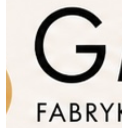
WEIHNACHTEN
Traditionell
Weihnachtsmänner
Premium Qualität
Gold und Silber
Kinderwelt
Mini Formen und Figuren
Herzen