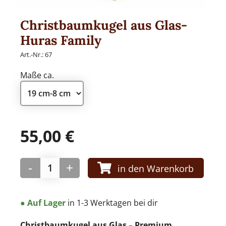
Christbaumkugel aus Glas-
Huras Family
WEIHNACHTSKUGELN
Art.-Nr.:
67
Maße ca.
Weihnachtskugel modern aus Glas
55,00
€
PAPIER-DEKO
-
+
in den Warenkorb
Only Natural
● Auf Lager
in 1-3 Werktagen bei dir
Christbaumkugel aus Glas – Premium