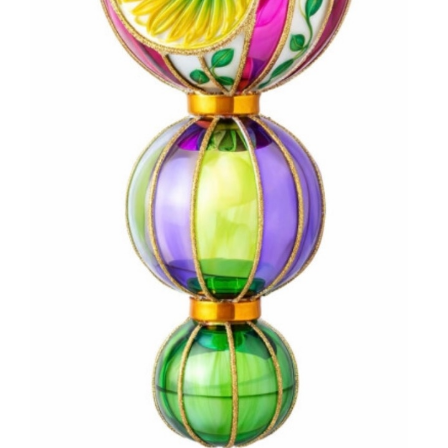
Traditionell
Weihnachtsmänner
Premium Qualität
Gold und Silber
Kinderwelt
Mini Formen und Figuren
Herzen
MANUFAKTUREN
Huras Family