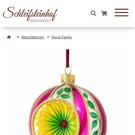
OBJEKTE & FIGUREN
Manufakturen
Huras Family
Essen & Süßigkeiten aus Glas
Tiere aus Glas
Formen aus Glas
Figuren aus Glas
Natur& Wald aus Glas
Obst aus Glas
Gemüse aus Glas
WEIHNACHTEN