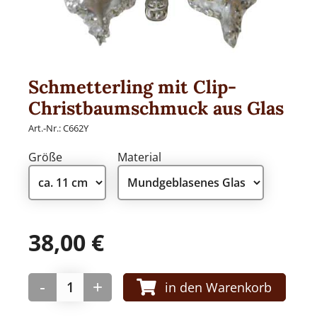
Traditionell
Weihnachtsmänner
Premium Qualität
Gold und Silber
Schmetterling mit Clip-
Kinderwelt
Christbaumschmuck aus Glas
Mini Formen und Figuren
Art.-Nr.:
C662Y
Herzen
Größe
Material
MANUFAKTUREN
38,00
€
Huras Family
-
+
in den Warenkorb