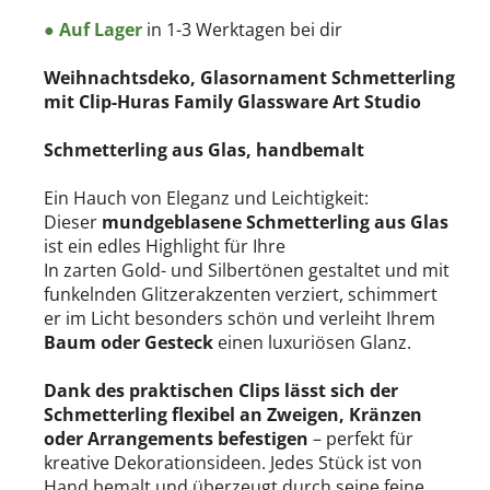
WEIHNACHTSKUGELN
● Auf Lager
in 1-3 Werktagen bei dir
Weihnachtsdeko, Glasornament Schmetterling
Weihnachtskugel modern aus Glas
mit Clip-Huras Family Glassware Art Studio
Schmetterling aus Glas, handbemalt
Ein Hauch von Eleganz und Leichtigkeit:
PAPIER-DEKO
Dieser
mundgeblasene Schmetterling aus Glas
ist ein edles Highlight für Ihre
Only Natural
In zarten Gold- und Silbertönen gestaltet und mit
funkelnden Glitzerakzenten verziert, schimmert
er im Licht besonders schön und verleiht Ihrem
Baum oder Gesteck
einen luxuriösen Glanz.
Dank des praktischen Clips lässt sich der
Schmetterling flexibel an Zweigen, Kränzen
oder Arrangements befestigen
– perfekt für
kreative Dekorationsideen. Jedes Stück ist von
Hand bemalt und überzeugt durch seine feine