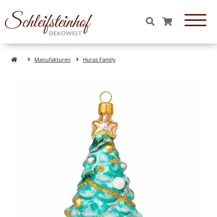
OBJEKTE & FIGUREN
Manufakturen
Huras Family
Essen & Süßigkeiten aus Glas
Tiere aus Glas
Formen aus Glas
Figuren aus Glas
Natur& Wald aus Glas
Obst aus Glas
Gemüse aus Glas
WEIHNACHTEN