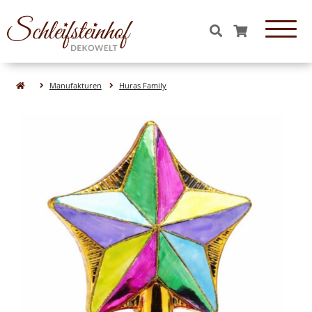
OBJEKTE & FIGUREN
Manufakturen
Huras Family
Essen & Süßigkeiten aus Glas
Tiere aus Glas
Formen aus Glas
Figuren aus Glas
Natur& Wald aus Glas
Obst aus Glas
Gemüse aus Glas
WEIHNACHTEN