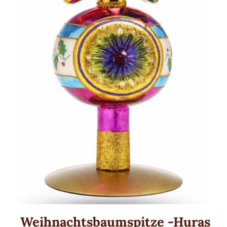
Traditionell
Weihnachtsmänner
Premium Qualität
Gold und Silber
Kinderwelt
Mini Formen und Figuren
Herzen
MANUFAKTUREN
Huras Family
Weihnachtsbaumspitze -Huras