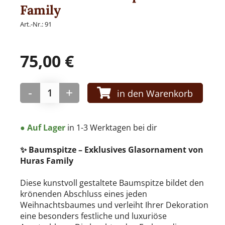
Family
Art.-Nr.:
91
WEIHNACHTSKUGELN
75,00
€
Weihnachtskugel modern aus Glas
-
+
in den Warenkorb
● Auf Lager
in 1-3 Werktagen bei dir
PAPIER-DEKO
✨ Baumspitze – Exklusives Glasornament von
Huras Family
Only Natural
Diese kunstvoll gestaltete Baumspitze bildet den
krönenden Abschluss eines jeden
Weihnachtsbaumes und verleiht Ihrer Dekoration
eine besonders festliche und luxuriöse