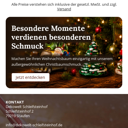
Alle Preise verstehen sich inklusive der gesetzl. MwSt. und zzgl.
Versand
Besondere Momente
verdienen besonderen
Schmuck
Machen Sie Ihren Weihnachtsbaum einzigartig mit unserem
außergewöhnlichen Christbaumschmuck.
Jetzt entdecken
KONTAKT
Dekowelt Schleifsteinhof
Schleifsteinhof 2
79219 Staufen
info@dekowelt-schleifsteinhof.de